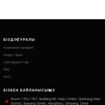
БІЗДІҢ ТУРАЛЫ
Компания профилі
Біздің тарих
Сертификаттар
ЖҚС
Блог
БІЗБЕН БАЙЛАНЫСЫҢЫЗ
Room 1702-1707, Building #6, Haiju Center, Qiantang New
District, Baiyang Street, Hangzhou, Zhejiang, China