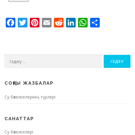
Facebook
Twitter
Pinterest
Email
Reddit
LinkedIn
WhatsApp
Share
Іздеу:
СОҢҒЫ ЖАЗБАЛАР
Су бөтелкелерінің түрлері
САНАТТАР
Су бөтелкелері