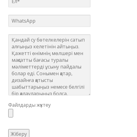
Файлдарды жүктеу
Жіберу