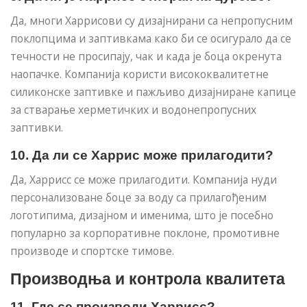
Да, многи Харрисови су дизајнирани са непропусним
поклопцима и заптивкама како би се осигурало да се
течности не просипају, чак и када је боца окренута
наопачке. Компанија користи висококвалитетне
силиконске заптивке и пажљиво дизајниране капице
за стварање херметичких и водонепропусних
заптивки.
10. Да ли се Харрис може прилагодити?
Да, Харрисс се може прилагодити. Компанија нуди
персонализоване боце за воду са прилагођеним
логотипима, дизајном и именима, што је посебно
популарно за корпоративне поклоне, промотивне
производе и спортске тимове.
Производња и контрола квалитета
11. Где се производи Харрисс?