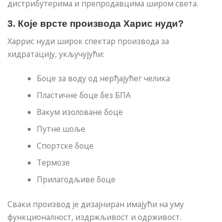
дистрибутерима и препродавцима широм света.
3. Које врсте производа Харис нуди?
Харрис нуди широк спектар производа за
хидратацију, укључујући:
Боце за воду од нерђајућег челика
Пластичне боце без БПА
Вакум изоловане боце
Путне шоље
Спортске боце
Термозе
Прилагодљиве боце
Сваки производ је дизајниран имајући на уму
функционалност, издржљивост и одрживост.