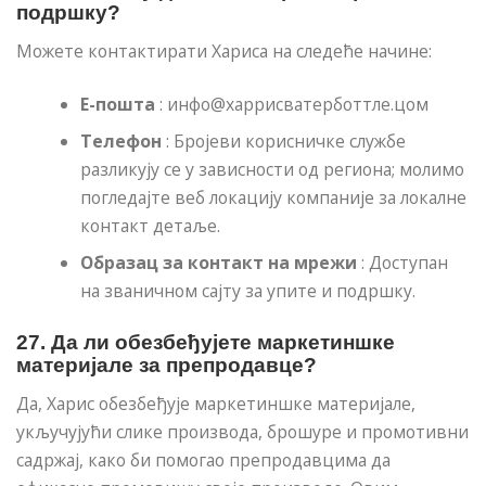
подршку?
Можете контактирати Хариса на следеће начине:
Е-пошта
:
инфо@харрисватерботтле.цом
Телефон
: Бројеви корисничке службе
разликују се у зависности од региона; молимо
погледајте веб локацију компаније за локалне
контакт детаље.
Образац за контакт на мрежи
: Доступан
на званичном сајту за упите и подршку.
27. Да ли обезбеђујете маркетиншке
материјале за препродавце?
Да, Харис обезбеђује маркетиншке материјале,
укључујући слике производа, брошуре и промотивни
садржај, како би помогао препродавцима да