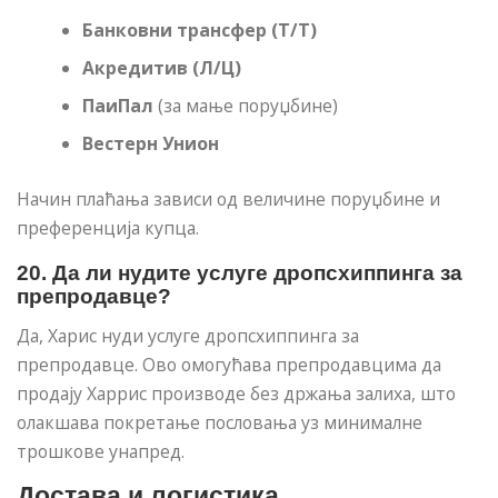
Банковни трансфер (Т/Т)
Акредитив (Л/Ц)
ПаиПал
(за мање поруџбине)
Вестерн Унион
Начин плаћања зависи од величине поруџбине и
преференција купца.
20. Да ли нудите услуге дропсхиппинга за
препродавце?
Да, Харис нуди услуге дропсхиппинга за
препродавце. Ово омогућава препродавцима да
продају Харрис производе без држања залиха, што
олакшава покретање пословања уз минималне
трошкове унапред.
Достава и логистика