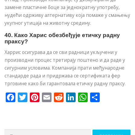
замене пластичне боце за једнократну употребу,
нудећи одрживу алтернативу која помаже у смањењу
укупног утицаја на животну средину.
40. Како Харис обезбеђује етичку радну
праксу?
Харрис осигурава да се сви радници укључени у
производни процес третирају поштено и да раде у
сигурним условима. Компанија прати међународне
стандарде рада и придржава се сертификата фер
трговине како би гарантовала етичку радну праксу.
Facebook
Twitter
Pinterest
Email
Reddit
LinkedIn
WhatsApp
Share
Претрага