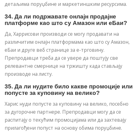
детаљима поруџбине и маркетиншким ресурсима.
34. Да ли подржавате онлајн продајне
платформе као што су Амазон или еБаи?
Да, Харрисови производи се могу продавати на
различитим онлајн платформама као што су Амазон,
еБаи и друге веб странице за е-трговину.
Препродавци треба да се увере да поштују све
релевантне смернице на тржишту када стављају
производе на листу.
35. Да ли нудите било какве промоције или
попусте за куповину на велико?
Харис нуди попусте за куповину на велико, посебно
за дугорочне партнере. Препродавци могу да се
распитају о текућим промоцијама или да захтевају
прилагођени попуст на основу обима поруџбине.