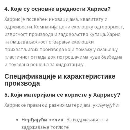
4. Које су основне вредности Хариса?
Харрис је посвећен иновацијама, квалитету и
одрживости. Компанија цени еколошку одговорност,
изврсност производа и задовољство купаца. Харис
наглашава важност стварања еколошки
прихватљивих производа који помажу у смањењу
пластичног отпада док потрошачима нуде безбедна
и поуздана решења за хидратацију.
Спецификације и карактеристике
производа
5. Који материјали се користе у Харрису?
Харрис се прави од разних материјала, укључујући:
Нерђајући челик
: За издржљивост и
задржавање топлоте.