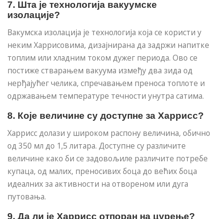
7. Шта је технологија вакуумске
изолације?
Вакумска изолација је технологија која се користи у
неким Харрисовима, дизајнирана да задржи напитке
топлим или хладним током дужег периода. Ово се
постиже стварањем вакуума између два зида од
нерђајућег челика, спречавањем преноса топлоте и
одржавањем температуре течности унутра сатима.
8. Које величине су доступне за Харрисс?
Харрисс долази у широком распону величина, обично
од 350 мл до 1,5 литара. Доступне су различите
величине како би се задовољиле различите потребе
купаца, од малих, преносивих боца до већих боца
идеалних за активности на отвореном или дуга
путовања.
9. Да ли је Харрисс отпоран на цурење?