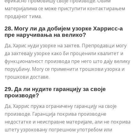
ефикасно промовишу своје производе. Овим
материјалима се може приступити контактирањем
продајног тима.
28. Могу ли да добијем узорке Харрисс-а
пре наручивања на велико?
Да, Харис нуди узорке на захтев. Препродавци могу
да захтевају узорке како би проценили квалитет и
функционалност производа пре него што дају велику
поруџбину. Могу се применити трошкови узорка и
трошкови доставе.
29. Да ли нудите гаранцију за своје
производе?
Да, Харрис пружа ограничену гаранцију на своје
производе. Гаранција покрива производне
недостатке и неисправне материјале, али не покрива
штету узроковану погрешном употребом или