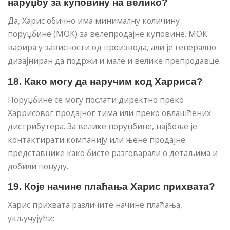
наруџбу за куповину на велико?
Да, Харис обично има минималну количину
поруџбине (МОК) за велепродајне куповине. МОК
варира у зависности од производа, али је генерално
дизајниран да подржи и мале и велике препродавце.
18. Како могу да наручим код Харриса?
Поруџбине се могу послати директно преко
Харрисовог продајног тима или преко овлашћених
дистрибутера. За велике поруџбине, најбоље је
контактирати компанију или њене продајне
представнике како бисте разговарали о детаљима и
добили понуду.
19. Које начине плаћања Харис прихвата?
Харис прихвата различите начине плаћања,
укључујући: