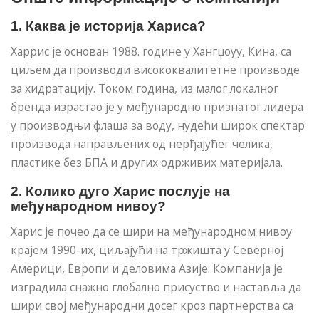
1. Каква је историја Хариса?
Харрис је основан 1988. године у Хангџоуу, Кина, са
циљем да производи висококвалитетне производе
за хидратацију. Током година, из малог локалног
бренда израстао је у међународно признатог лидера
у производњи флаша за воду, нудећи широк спектар
производа направљених од нерђајућег челика,
пластике без БПА и других одрживих материјала.
2. Колико дуго Харис послује на
међународном нивоу?
Харис је почео да се шири на међународном нивоу
крајем 1990-их, циљајући на тржишта у Северној
Америци, Европи и деловима Азије. Компанија је
изградила снажно глобално присуство и наставља да
шири свој међународни досег кроз партнерства са