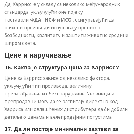
Да, Харрисс је у складу са неколико међународних
стандарда, укључујући оне које су
поставили
ФДА
,
НСФ
и
ИСО
, осигуравајући да
њихови производи испуњавају прописе о
безбедности, квалитету и заштити животне средине
широм света.
Цене и наручивање
16. Каква је структура цена за Харрисс?
Цене за Харрисс зависе од неколико фактора,
укључујући тип производа, величину,
прилагођавање и обим поруџбине. Увозници и
препродавци могу да се распитају директно код
Харриса или овлашћених дистрибутера да би добили
детаље о ценама и велепродајним попустима.
17. Да ли постоје минимални захтеви за