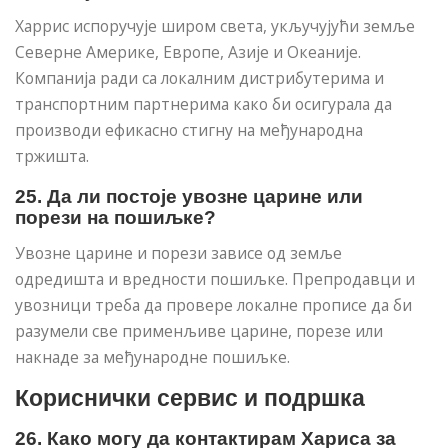
Харрис испоручује широм света, укључујући земље
Северне Америке, Европе, Азије и Океаније.
Компанија ради са локалним дистрибутерима и
транспортним партнерима како би осигурала да
производи ефикасно стигну на међународна
тржишта.
25. Да ли постоје увозне царине или
порези на пошиљке?
Увозне царине и порези зависе од земље
одредишта и вредности пошиљке. Препродавци и
увозници треба да провере локалне прописе да би
разумели све применљиве царине, порезе или
накнаде за међународне пошиљке.
Кориснички сервис и подршка
26. Како могу да контактирам Хариса за