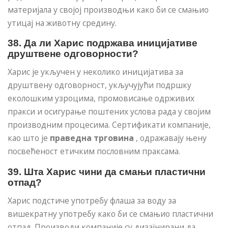
материјала у својој производњи како би се смањио
утицај на животну средину.
38. Да ли Харис подржава иницијативе
друштвене одговорности?
Харис је укључен у неколико иницијатива за
друштвену одговорност, укључујући подршку
еколошким узроцима, промовисање одрживих
пракси и осигурање поштених услова рада у својим
производним процесима. Сертификати компаније,
као што је
праведна трговина
, одражавају њену
посвећеност етичким пословним праксама.
39. Шта Харис чини да смањи пластични
отпад?
Харис подстиче употребу флаша за воду за
вишекратну употребу како би се смањио пластични
отпад. Производи компаније су дизајнирани да