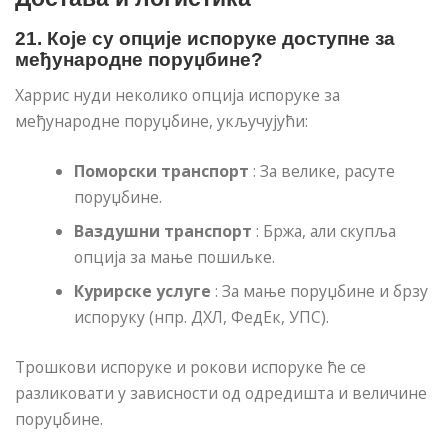
21. Које су опције испоруке доступне за
међународне поруџбине?
Харрис нуди неколико опција испоруке за
међународне поруџбине, укључујући:
Поморски транспорт
: За велике, расуте
поруџбине.
Ваздушни транспорт
: Бржа, али скупља
опција за мање пошиљке.
Курирске услуге
: За мање поруџбине и брзу
испоруку (нпр. ДХЛ, ФедЕк, УПС).
Трошкови испоруке и рокови испоруке ће се
разликовати у зависности од одредишта и величине
поруџбине.