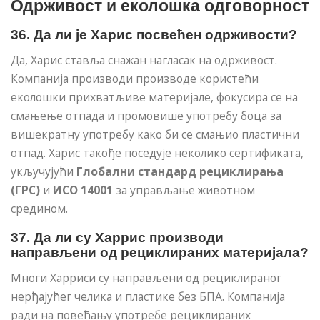
Одрживост и еколошка одговорност
36. Да ли је Харис посвећен одрживости?
Да, Харис ставља снажан нагласак на одрживост.
Компанија производи производе користећи
еколошки прихватљиве материјале, фокусира се на
смањење отпада и промовише употребу боца за
вишекратну употребу како би се смањио пластични
отпад. Харис такође поседује неколико сертификата,
укључујући
Глобални стандард рециклирања
(ГРС)
и
ИСО 14001
за управљање животном
средином.
37. Да ли су Харрис производи
направљени од рециклираних материјала?
Многи Харриси су направљени од рециклираног
нерђајућег челика и пластике без БПА. Компанија
ради на повећању употребе рециклираних