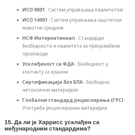
ИСО 9001
: Систем управљања квалитетом
ИСО 14001
: Систем управљања заштитом
животне средине
НСФ Интернатионал
: Стандарди
безбедности и квалитета за прехрамбене
производе
Усклађеност са ФДА
: Безбедност у
контакту са храном
Сертификација без БПА
: Безбедни,
нетоксични материјали
Глобални стандард рециклирања (ГРС)
:
Употреба рециклираних материјала
15. Да ли је Харрисс усклађен са
међународним стандардима?