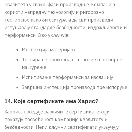
квалитета у свакој фази производње. Компанија
користи напредну технологију и ригорозно
тестирање како би осигурала да сви производи
испуњавају стандарде безбедности, издржљивости и
перформанси. Ово укључује:
Инспекција материјала
Тестирање производа за заптивке отпорне
на цурење
Испитивање перформанси за изолацију
Завршна инспекција производа пре испоруке
14. Које сертификате има Харис?
Харрисс поседује различите сертификате који
показују посвећеност компаније квалитету и
безбедности. Неки кључни сертификати укључују: