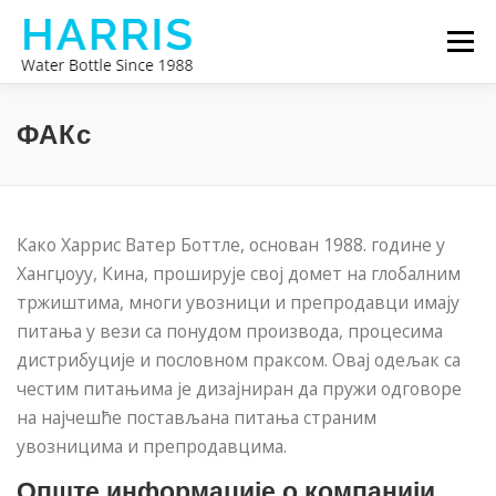
Скочи
Избор
на
садржај
ХАРИС БОЦА ЗА ВОДУ
О НАМА
ФАКс
KONTAKTIRAJTE NAS
Како Харрис Ватер Боттле, основан 1988. године у
Хангџоуу, Кина, проширује свој домет на глобалним
тржиштима, многи увозници и препродавци имају
питања у вези са понудом производа, процесима
дистрибуције и пословном праксом. Овај одељак са
честим питањима је дизајниран да пружи одговоре
на најчешће постављана питања страним
увозницима и препродавцима.
Опште информације о компанији