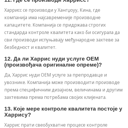
Харрисс се производи у Хангџоуу, Кина, где
компанија има најсавременије производне
капацитете. Компанија се придржава строгих
стандарда контроле квалитета како би осигурала да
сви производи испуњавају међународне захтеве за
безбедност и квалитет.
12. Да ли Харрис нуди услуге ОЕМ
(произвођача оригиналне опреме)?
Да, Харрис нуди ОЕМ услуге за препродавце и
увознике. Компанија може производити производе
према специфичним дизајном, величинама и другим
захтевима према потребама својих клијената.
13. Које мере контроле квалитета постоје у
Харрису?
Харрис прати свеобухватне процесе контроле