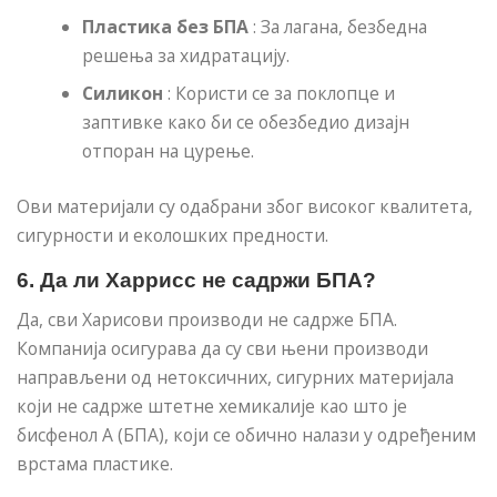
Пластика без БПА
: За лагана, безбедна
решења за хидратацију.
Силикон
: Користи се за поклопце и
заптивке како би се обезбедио дизајн
отпоран на цурење.
Ови материјали су одабрани због високог квалитета,
сигурности и еколошких предности.
6. Да ли Харрисс не садржи БПА?
Да, сви Харисови производи не садрже БПА.
Компанија осигурава да су сви њени производи
направљени од нетоксичних, сигурних материјала
који не садрже штетне хемикалије као што је
бисфенол А (БПА), који се обично налази у одређеним
врстама пластике.