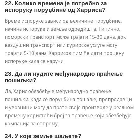
22. Колико времена је потребно за
испоруку поруџбине од Харриса?
Време испоруке зависи од величине поруџбине,
начина испоруке и земље одредишта. Типично,
поморски транспорт може трајати 15-30 дана, док
ваздушни транспорт или курирске услуге могу
трајати 5-10 дана. Харрисов тим ће дати процену
испоруке када се наручи.
23. Да ли нудите међународно праћење
пошиљки?
Да, Харис обезбеђује међународно праћење
пошиљки. Када се поруџбина пошаље, препродавци
и увозници могу да прате своје производе у реалном
времену користећи број за праћење који обезбеђује
компанија за отпрему.
24. У које земље шаљете?