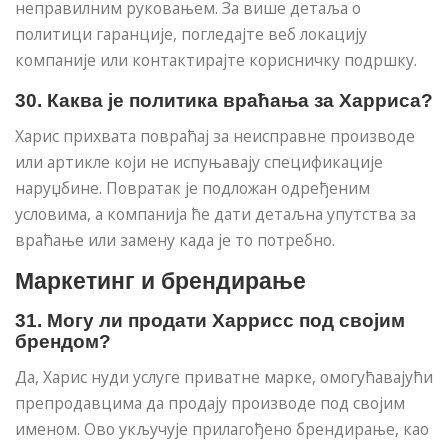
неправилним руковањем. За више детаља о
политици гаранције, погледајте веб локацију
компаније или контактирајте корисничку подршку.
30. Каква је политика враћања за Харриса?
Харис прихвата повраћај за неисправне производе
или артикле који не испуњавају спецификације
наруџбине. Повратак је подложан одређеним
условима, а компанија ће дати детаљна упутства за
враћање или замену када је то потребно.
Маркетинг и брендирање
31. Могу ли продати Харрисс под својим
брендом?
Да, Харис нуди услуге приватне марке, омогућавајући
препродавцима да продају производе под својим
именом. Ово укључује прилагођено брендирање, као